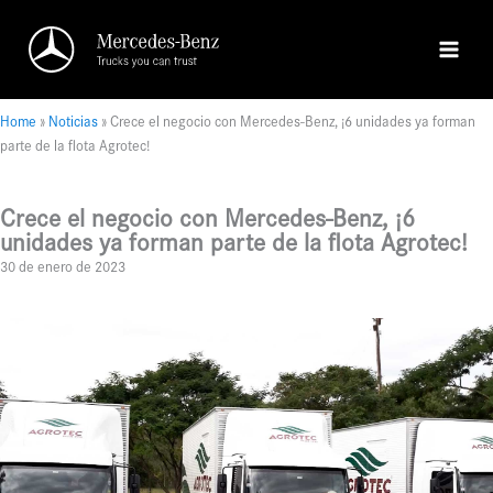
Ir
al
contenido
Home
»
Noticias
»
Crece el negocio con Mercedes-Benz, ¡6 unidades ya forman
parte de la flota Agrotec!
Crece el negocio con Mercedes-Benz, ¡6
unidades ya forman parte de la flota Agrotec!
30 de enero de 2023